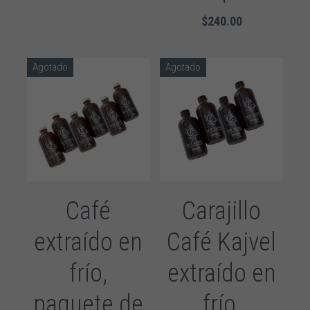
$240.00
Agotado
Agotado
Café
Carajillo
extraído en
Café Kajvel
frío,
extraído en
paquete de
frío,