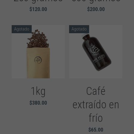
$120.00
$200.00
Agotado
Agotado
1kg
Café
extraído en
$380.00
frío
$65.00