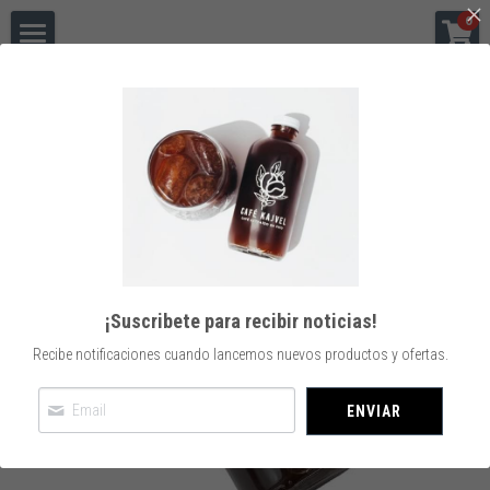
×
0
CATEGORÍAS DE LA TIENDA
Café Kajvel
Todas las Categorías
Compra en Línea
Volver
¿Quiénes somos?
¿Cómo suscribirte?
Contacto
¡Suscribete para recibir noticias!
Recibe notificaciones cuando lancemos nuevos productos y ofertas.
ENVIAR